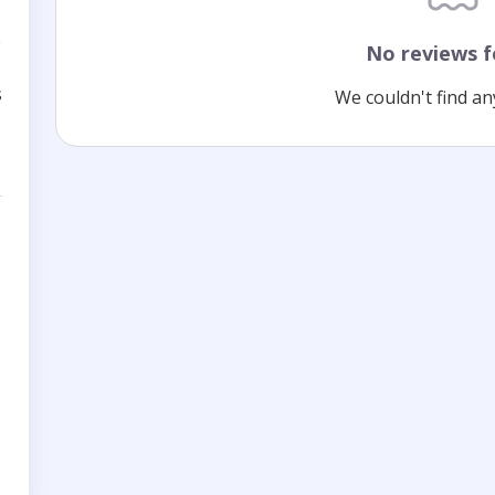
e
No reviews 
s
We couldn't find an