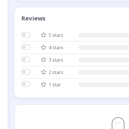
Reviews
5 stars
4 stars
3 stars
2 stars
1 star
s