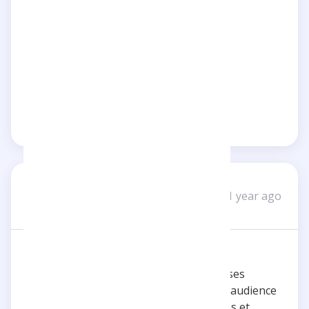
5 stars
Inspiring
Impactful
Reply
Share
Joan90
J
1 year ago
1 review
Énorme respect pour lui !
Énorme respect pour Inoxtag ! Depuis ses
débuts, il a su capter l’attention de son audience
avec des vidéos de plus en plus créatives et