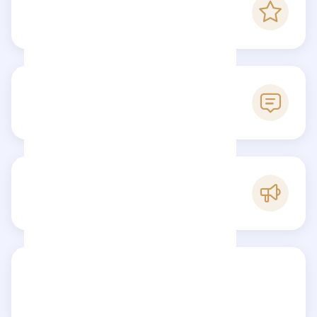
5
Checkfluence score
5
Reviews
A
Popularity
Share your review