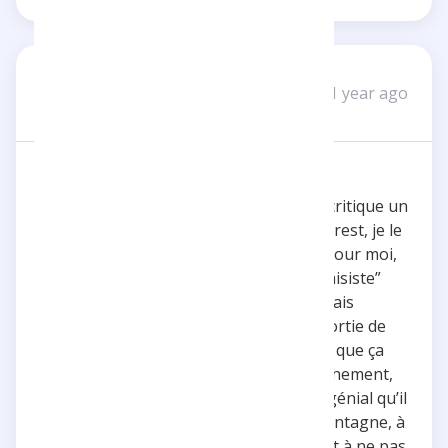
Mau83
M
1 year ago
1 review
Bravo pour l'évolution
J’espère vraiment qu’Inoxtag lira cette critique un
jour ! Avant de découvrir son projet Everest, je le
connaissais à peine, et honnêtement, pour moi,
c’était juste “un youtubeur gamer fantaisiste”
comme on en voit plein de nos jours. Mais
malgré ça, j’attendais quand même la sortie de
Kaizen, juste par curiosité, pour voir ce que ça
allait donner. Et là, quelle claque ! Franchement,
super content pour lui !C’est vraiment génial qu’il
ait réussi à donner un vrai sens à la montagne, à
valoriser ce projet comme il le mérite, et à ne pas