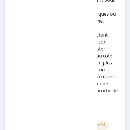
créer des concepts unique le distingue
clairement sur YouTube. Malgré les critiques ou
les haters, Inoxtag reste fidèle à lui-même,
privilégiant toujours les liens avec sa
communauté et les personnes qui comptent
pour lui. Il m’inspire non seulement par son
contenu mais aussi par sa capacité à rester
positif et à se surpasser constamment au coté
d’une équipe incroyable.. Inoxtag est bien plus
qu’un simple créateur de contenu : il est un
modèle pour des milliers de personnes à travers
le monde, prouvant que l’on peut réaliser de
grandes choses tout en restant vrai et proche de
ses valeurs.
5 stars
Creative
Inspiring
Impactful