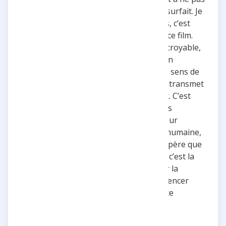
en faire un “projet à l’américaine” tout surfait. Je
laisse rarement des avis, mais cette fois, c’est
important de souligner la grandeur de ce film.
Son évolution en tant qu’homme est incroyable,
et je pense que ça doit rendre sa maman
tellement fière qu’il ait découvert le vrai sens de
la vie. C’est un message hyper fort qu’il transmet
à plein de jeunes, alors bravo, vraiment. C’est
avec ce genre de messages que les gens
grandissent et s’élèvent !Bref, bravo pour
l’exploit sportif, bravo pour l’aventure humaine,
bravo pour l’évolution personnelle. J’espère que
beaucoup entendront la morale de fin : c’est la
vraie clé du bonheur. Essayer, se casser la
gueule, apprendre, grandir, et recommencer
!Signé, un random qui a vraiment kiffé ce
moment, un pur plaisir !