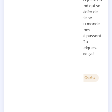
divertissement, il y a un message profond qui se
dégage, particulièrement à la fin de sa vidéo de
l'Everest. Ce message, sur la nécessité de se
déconnecter des écrans pour profiter du monde
réel, devrait être montré à tous nos jeunes
générations, enfants et adolescents, qui passent
trop de temps sur les réseaux sociaux. Tu
arriveras certainement à en inspirer quelques-
uns grâce à cette vision. Continue comme ça !
5 stars
Creative
Inspiring
High-Quality
Reply
Share