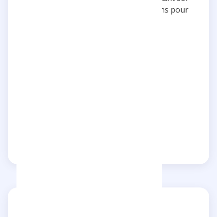
même, malgré un jeune âge!! Félicitations pour
cette réussite méritée! 🙌🏻
5 stars
Authentic
Passionate
Entertaining
Reply
Share
Explore influencers