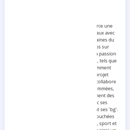
Inoxtag, créateur vidéo français, exerce une
grande influence sur les réseaux sociaux avec
une présence marquée dans les domaines du
streaming et de la création de vidéos sur
YouTube. Ses publications reflètent sa passion
pour l'aventure et les défis personnels, tels que
des expéditions en montagne, notamment
l'ascension du Mont-Blanc et son projet
ambitieux de gravir l'Everest. Inoxtag collabore
fréquemment avec des marques renommées,
telles que Nike, et partage régulièrement des
moments marquants de sa vie avec ses
followers, qu'il appelle affectueusement ses 'bg'.
Ses photos, souvent capturées et retouchées
par des professionnels, mêlent nature, sport et