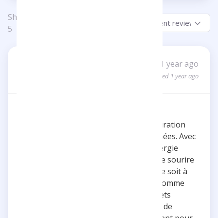
Showing 1-5 of
Sort by:
5
Sara S
1 year ago
SS
1 review
Updated 1 year ago
Une source d'inspiration
Inoxtag est une véritable source d’inspiration
pour de nombreux fans depuis des années. Avec
sa personnalité authentique et son énergie
communicative, il parvient à redonner le sourire
même dans les moments difficile. Que ce soit à
travers ses exploits impressionnants, comme
son ascension de l’Everest, ou ses projets
créatifs, comme son manga, il continue de
surprendre. Son authenticité et son talent pour