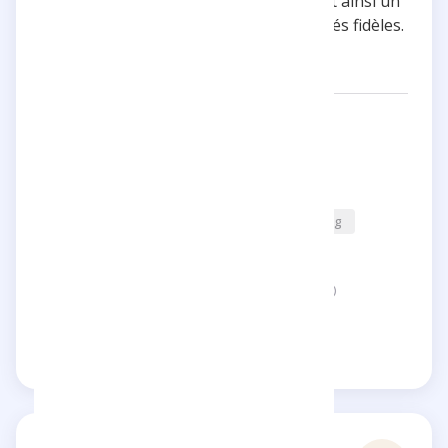
lifestyle de manière captivante, offrant ainsi un
contenu riche et diversifié à ses abonnés fidèles.
Networks:
inoxtag
@Inoxtag
Categories:
Entertainment
Photography & Film-making
Location:
France
Status:
This page is not verified
Claim this page