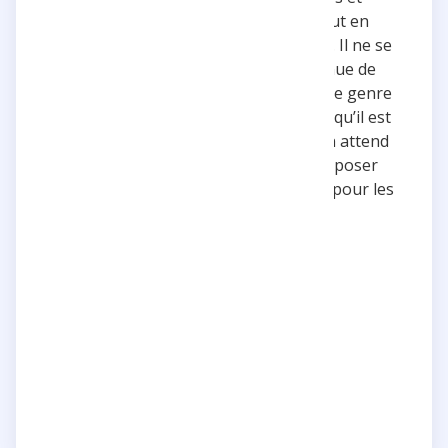
divertissantes. Sa capacité à innover tout en
restant fidèle à lui-même est admirable. Il ne se
repose jamais sur ses lauriers et continue de
repousser les limites à chaque projet. Ce genre
de persévérance et d’évolution montre qu’il est
un créateur passionné et ambitieux. On attend
toujours avec impatience ce qu’il va proposer
ensuite. Une vraie source d’inspiration pour les
jeunes créateurs !
5 stars
Creative
Passionate
Reply
Share