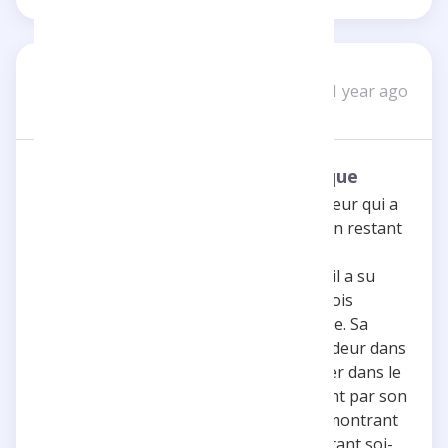
Baptiste H
BH
1 year ago
2 reviews
Un modèle de réussite authentique
Inoxtag est l’exemple parfait d’un créateur qui a
su construire une carrière solide tout en restant
authentique. Sa dernière vidéo sur son
ascension de l'Everest est la preuve qu’il a su
faire son chemin avec du contenu à la fois
divertissant, déconnant, barré et sincère. Sa
capacité à mélanger humour et profondeur dans
ses projets lui a permis de se démarquer dans le
YouTube Game. Il inspire non seulement par son
contenu mais aussi par son parcours, montrant
qu’il est possible de réussir tout en restant soi-