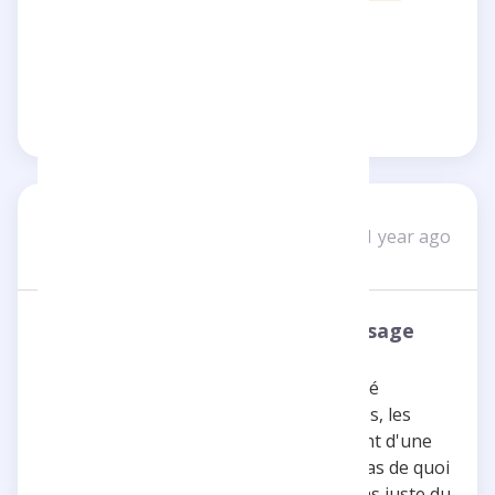
Reply
Share
mackenzie_R
M
1 year ago
1 review
Un talent prometteur et un message
essentiel
Je tiens à féliciter Inoxtag pour la qualité
exceptionnelle de ses vidéos. Les images, les
photos, le montage et la réalisation sont d'une
grande maîtrise. Bravo à toi, gamin, tu as de quoi
être fier de ces réalisations ! Ce n'est pas juste du