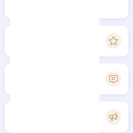
Claim this page
-
Checkfluence score
0
Reviews
C
Popularity