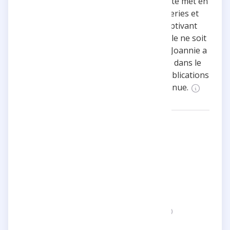
alléchantes. Le contenu visuel du compte met en
avant des photos de gâteaux, pâtisseries et
buffets artistiquement préparés, captivant
l'attention d'un large public. Bien qu'elle ne soit
pas encore vérifiée sur sa plateforme, Joannie a
su établir une notoriété considérable dans le
domaine de la pâtisserie grâce à ses publications
appétissantes et son expertise reconnue.
Networks:
lesgourmandisesdejoannie
Categories:
Food
Location:
France
Status:
This page is not verified