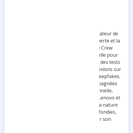
Yvan Casta
Yvan Casta, alias yvancasta, est un créateur de
contenu vidéo passionné par la découverte et la
technologie. Membre de la Youtube Crew
d'Amixem, il utilise sa chaîne personnelle pour
partager des explorations captivantes, des tests
technologiquement avancés et des réflexions sur
des sujets contemporains comme les deepfakes.
Ses publications sont souvent accompagnées
d'une touche authentique et personnelle,
renforcée par des collaborations avec Lenovo et
Intel. Que ce soit des aventures dans la nature
ou des discussions techniques approfondies,
Yvan Casta sait captiver et informer son
audience.