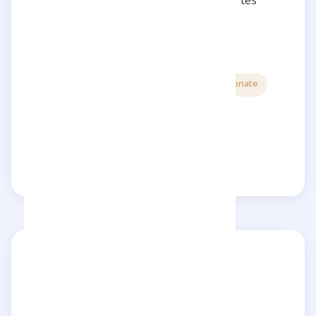
prochains projets ! 🌟👏🧡
5 stars
Authentic
Funny
Passionate
Reply
Share
Explore influencers
In the same category
Inoxtag