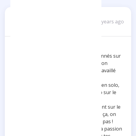
Antoine H
AH
2 years ago
1 review
Un contenu génial !
Félicitations Yvan pour tes 150 000 abonnés sur
YouTube ! Tu les mérites amplement. Ton
contenu est non seulement très bien travaillé
mais aussi extrêmement intéressant et
informatif. Que ce soit avec Amixem ou en solo,
j'adore vraiment ce que tu fais. Ta vidéo sur le
sucre, en particulier, est une vraie mine
d'informations et sensibilise efficacement sur le
diabète de type 1 et 2. Continue comme ça, on
est tous derrière toi et on ne te lâchera pas !
Merci pour tout ce que tu fais et pour la passion
que tu partages avec nous. Hâte de voir tes