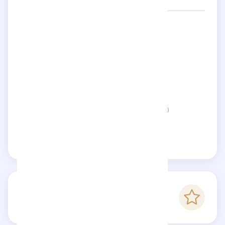
Networks:
yvancasta
Categories:
Photography & Film-making
Location:
France
Status:
This page is not verified
Claim this page
5
Checkfluence score